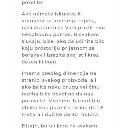
poželite!
Ako nemate iskustva ili
vremena za kreiranje tepiha,
naši dizajneri će Vam pružiti svu
neophodnu pomoć. U svakom
slučaju, biće lako da učinite bilo
koju prostoriju prijatnom za
boravak i izrazite svoj stil kroz
dezen ili boju.
Imamo predlog dimenzija na
stranici svakog proizvoda, ali
ako želite neku drugu veličinu
tepiha biće dovoljno da nas
pozovete. Možemo ih izraditi u
obliku koji poželite, širine do 1.6
metara i dužine do 30 metara.
Dizajn, boju i logo na svakom