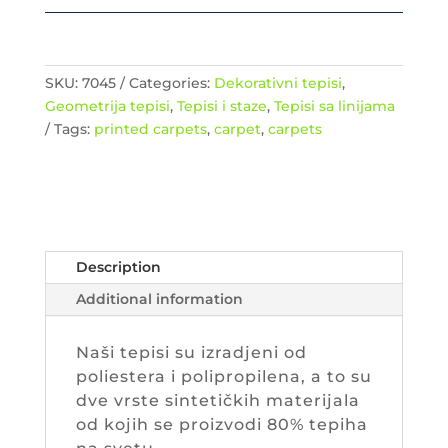
SKU:
7045
Categories:
Dekorativni tepisi
,
Geometrija tepisi
,
Tepisi i staze
,
Tepisi sa linijama
Tags:
printed carpets
,
carpet
,
carpets
Description
Additional information
Naši tepisi su izradjeni od
poliestera i polipropilena, a to su
dve vrste sintetičkih materijala
od kojih se proizvodi 80% tepiha