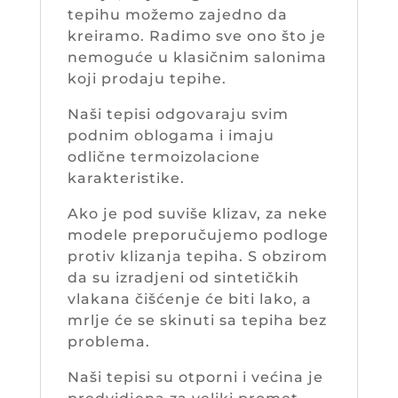
tepihu možemo zajedno da
kreiramo. Radimo sve ono što je
nemoguće u klasičnim salonima
koji prodaju tepihe.
Naši tepisi odgovaraju svim
podnim oblogama i imaju
odlične termoizolacione
karakteristike.
Ako je pod suviše klizav, za neke
modele preporučujemo podloge
protiv klizanja tepiha. S obzirom
da su izradjeni od sintetičkih
vlakana čišćenje će biti lako, a
mrlje će se skinuti sa tepiha bez
problema.
Naši tepisi su otporni i većina je