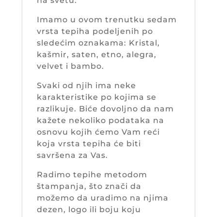
na svetu.
Imamo u ovom trenutku sedam
vrsta tepiha podeljenih po
sledećim oznakama: Kristal,
kašmir, saten, etno, alegra,
velvet i bambo.
Svaki od njih ima neke
karakteristike po kojima se
razlikuje. Biće dovoljno da nam
kažete nekoliko podataka na
osnovu kojih ćemo Vam reći
koja vrsta tepiha će biti
savršena za Vas.
Radimo tepihe metodom
štampanja, što znači da
možemo da uradimo na njima
dezen, logo ili boju koju