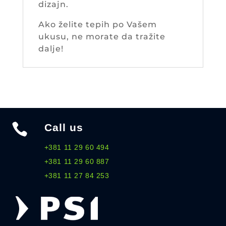
dizajn.
Ako želite tepih po Vašem
ukusu, ne morate da tražite
dalje!

Call us
+381 11 29 60 494
+381 11 29 60 887
+381 11 27 84 253