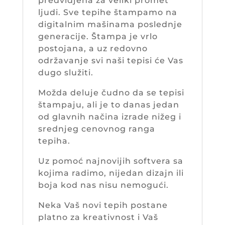
predvidjena za veliki promet
ljudi. Sve tepihe štampamo na
digitalnim mašinama poslednje
generacije. Štampa je vrlo
postojana, a uz redovno
održavanje svi naši tepisi će Vas
dugo služiti.
Možda deluje čudno da se tepisi
štampaju, ali je to danas jedan
od glavnih načina izrade nižeg i
srednjeg cenovnog ranga
tepiha.
Uz pomoć najnovijih softvera sa
kojima radimo, nijedan dizajn ili
boja kod nas nisu nemogući.
Neka Vaš novi tepih postane
platno za kreativnost i Vaš