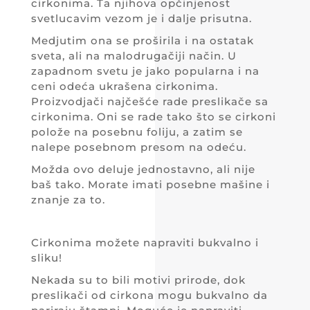
cirkonima. Ta njihova opčinjenost
svetlucavim vezom je i dalje prisutna.
Medjutim ona se proširila i na ostatak
sveta, ali na malodrugačiji način. U
zapadnom svetu je jako popularna i na
ceni odeća ukrašena cirkonima.
Proizvodjači najčešće rade preslikače sa
cirkonima. Oni se rade tako što se cirkoni
polože na posebnu foliju, a zatim se
nalepe posebnom presom na odeću.
Možda ovo deluje jednostavno, ali nije
baš tako. Morate imati posebne mašine i
znanje za to.
Cirkonima možete napraviti bukvalno i
sliku!
Nekada su to bili motivi prirode, dok
preslikači od cirkona mogu bukvalno da