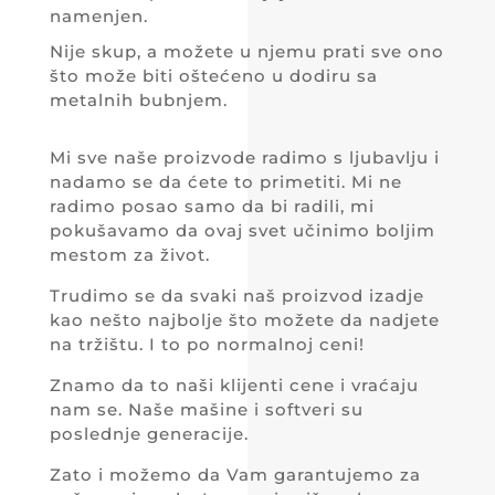
namenjen.
Nije skup, a možete u njemu prati sve ono
što može biti oštećeno u dodiru sa
metalnih bubnjem.
Mi sve naše proizvode radimo s ljubavlju i
nadamo se da ćete to primetiti. Mi ne
radimo posao samo da bi radili, mi
pokušavamo da ovaj svet učinimo boljim
mestom za život.
Trudimo se da svaki naš proizvod izadje
kao nešto najbolje što možete da nadjete
na tržištu. I to po normalnoj ceni!
Znamo da to naši klijenti cene i vraćaju
nam se. Naše mašine i softveri su
poslednje generacije.
Zato i možemo da Vam garantujemo za