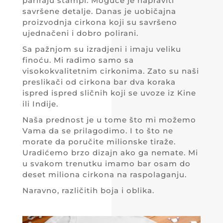
pariraju štampi. Moguće je napraviti
savršene detalje. Danas je uobičajna
proizvodnja cirkona koji su savršeno
ujednačeni i dobro polirani.
Sa pažnjom su izradjeni i imaju veliku
finoću. Mi radimo samo sa
visokokvalitetnim cirkonima. Zato su naši
preslikači od cirkona bar dva koraka
ispred ispred sličnih koji se uvoze iz Kine
ili Indije.
Naša prednost je u tome što mi možemo
Vama da se prilagodimo. I to što ne
morate da poručite milionske tiraže.
Uradićemo brzo dizajn ako ga nemate. Mi
u svakom trenutku imamo bar osam do
deset miliona cirkona na raspolaganju.
Naravno, različitih boja i oblika.