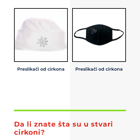
Preslikači od cirkona
Preslikači od cirkona
Da li znate šta su u stvari
cirkoni?