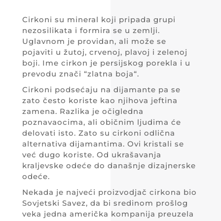
Cirkoni su mineral koji pripada grupi
nezosilikata i formira se u zemlji.
Uglavnom je providan, ali može se
pojaviti u žutoj, crvenoj, plavoj i zelenoj
boji. Ime cirkon je persijskog porekla i u
prevodu znači “zlatna boja“.
Cirkoni podsećaju na dijamante pa se
zato često koriste kao njihova jeftina
zamena. Razlika je očigledna
poznavaocima, ali običnim ljudima će
delovati isto. Zato su cirkoni odlična
alternativa dijamantima. Ovi kristali se
već dugo koriste. Od ukrašavanja
kraljevske odeće do današnje dizajnerske
odeće.
Nekada je najveći proizvodjač cirkona bio
Sovjetski Savez, da bi sredinom prošlog
veka jedna američka kompanija preuzela