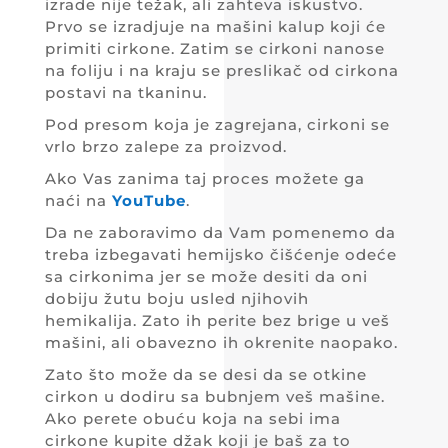
izrade nije težak, ali zahteva iskustvo.
Prvo se izradjuje na mašini kalup koji će
primiti cirkone. Zatim se cirkoni nanose
na foliju i na kraju se preslikač od cirkona
postavi na tkaninu.
Pod presom koja je zagrejana, cirkoni se
vrlo brzo zalepe za proizvod.
Ako Vas zanima taj proces možete ga
naći na
YouTube
.
Da ne zaboravimo da Vam pomenemo da
treba izbegavati hemijsko čišćenje odeće
sa cirkonima jer se može desiti da oni
dobiju žutu boju usled njihovih
hemikalija. Zato ih perite bez brige u veš
mašini, ali obavezno ih okrenite naopako.
Zato što može da se desi da se otkine
cirkon u dodiru sa bubnjem veš mašine.
Ako perete obuću koja na sebi ima
cirkone kupite džak koji je baš za to