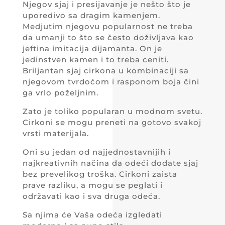
Njegov sjaj i presijavanje je nešto što je
uporedivo sa dragim kamenjem.
Medjutim njegovu popularnost ne treba
da umanji to što se često doživljava kao
jeftina imitacija dijamanta. On je
jedinstven kamen i to treba ceniti.
Briljantan sjaj cirkona u kombinaciji sa
njegovom tvrdoćom i rasponom boja čini
ga vrlo poželjnim.
Zato je toliko popularan u modnom svetu.
Cirkoni se mogu preneti na gotovo svakoj
vrsti materijala.
Oni su jedan od najjednostavnijih i
najkreativnih načina da odeći dodate sjaj
bez prevelikog troška. Cirkoni zaista
prave razliku, a mogu se peglati i
održavati kao i sva druga odeća.
Sa njima će Vaša odeća izgledati