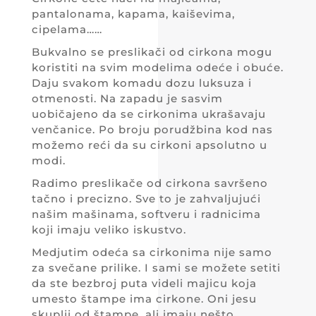
pantalonama, kapama, kaiševima,
cipelama……
Bukvalno se preslikači od cirkona mogu
koristiti na svim modelima odeće i obuće.
Daju svakom komadu dozu luksuza i
otmenosti. Na zapadu je sasvim
uobičajeno da se cirkonima ukrašavaju
venčanice. Po broju porudžbina kod nas
možemo reći da su cirkoni apsolutno u
modi.
Radimo preslikače od cirkona savršeno
tačno i precizno. Sve to je zahvaljujući
našim mašinama, softveru i radnicima
koji imaju veliko iskustvo.
Medjutim odeća sa cirkonima nije samo
za svečane prilike. I sami se možete setiti
da ste bezbroj puta videli majicu koja
umesto štampe ima cirkone. Oni jesu
skuplji od štampe, ali imaju nešto