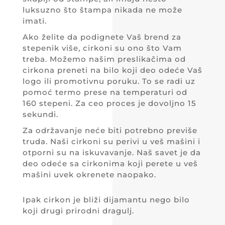
luksuzno što štampa nikada ne može
imati.
Ako želite da podignete Vaš brend za
stepenik više, cirkoni su ono što Vam
treba. Možemo našim preslikačima od
cirkona preneti na bilo koji deo odeće Vaš
logo ili promotivnu poruku. To se radi uz
pomoć termo prese na temperaturi od
160 stepeni. Za ceo proces je dovoljno 15
sekundi.
Za održavanje neće biti potrebno previše
truda. Naši cirkoni su perivi u veš mašini i
otporni su na iskuvavanje. Naš savet je da
deo odeće sa cirkonima koji perete u veš
mašini uvek okrenete naopako.
Ipak cirkon je bliži dijamantu nego bilo
koji drugi prirodni dragulj.