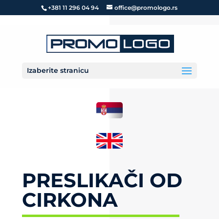
+381 11 296 04 94
office@promologo.rs
Izaberite stranicu
PRESLIKAČI OD
CIRKONA