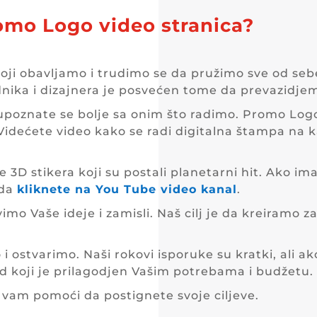
romo Logo video stranica?
ji obavljamo i trudimo se da pružimo sve od sebe
nika i dizajnera je posvećen tome da prevazidje
upoznate se bolje sa onim što radimo. Promo Logo
 Videćete video kako se radi digitalna štampa na
3D stikera koji su postali planetarni hit. Ako i
 da
kliknete na You Tube video kanal
.
mo Vaše ideje i zamisli. Naš cilj je da kreiramo z
 ostvarimo. Naši rokovi isporuke su kratki, ali 
od koji je prilagodjen Vašim potrebama i budžetu.
vam pomoći da postignete svoje ciljeve.