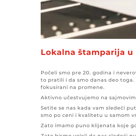
Lokalna štamparija u 
Počeli smo pre 20. godina i neve
to pratili i da smo danas deo toga
fokusirani na promene.
Aktivno učestvujemo na sajmovima
Setite se nas kada vam sledeći put
smo po ceni i kvalitetu u samom vr
Zato imamo puno klijenata koje g
Zato bismo voleli da nas sledeći p