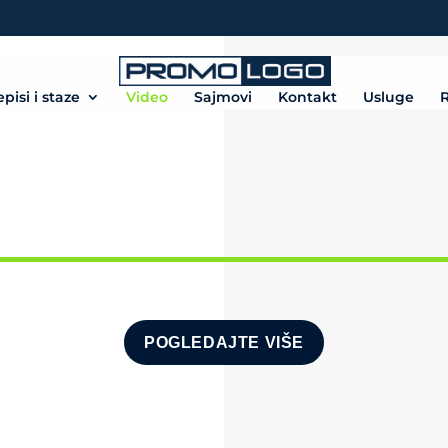
episi i staze
Video
Sajmovi
Kontakt
Usluge
R
POGLEDAJTE VIŠE