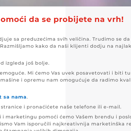
moći da se probijete na vrh!
juje sa preduzećima svih veličina. Trudimo se da
išljamo kako da naši klijenti dodju na najlakši 
d izgleda još bolje.
e nemoguće. Mi ćemo Vas uvek posavetovati i biti t
ašine i opremu nam omogućuje da radimo kvalitetn
t sa nama
.
tranice i pronaćićete naše telefone ili e-mail.
i i marketingu pomoći ćemo Vašem brendu i poslo
ismo Vam isporučili najkreativnija marketinška r
do štampanja velikih dimenzija.