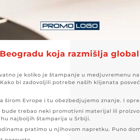
Beogradu koja razmišlja global
rovatno je koliko je štampanje u medjuvremenu n
. Kako bi zadovoljili potrebe naših klijenata po
 širom Evrope i tu obezbedjujemo znanje. I opr
 bude trebao neki promotivni materijal ili proizvo
hu najboljih štamparija u Srbiji.
odinama pratimo u njihovom napretku. Puno domać
ut pozovete.