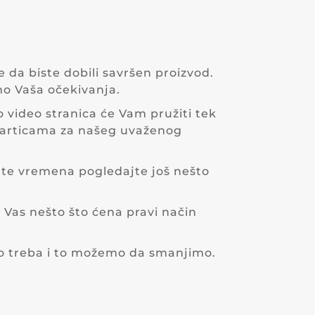
 da biste dobili savršen proizvod.
mo Vaša očekivanja.
 video stranica će Vam pružiti tek
 karticama za našeg uvaženog
mate vremena pogledajte još nešto
a Vas nešto što ćena pravi način
ako treba i to možemo da smanjimo.