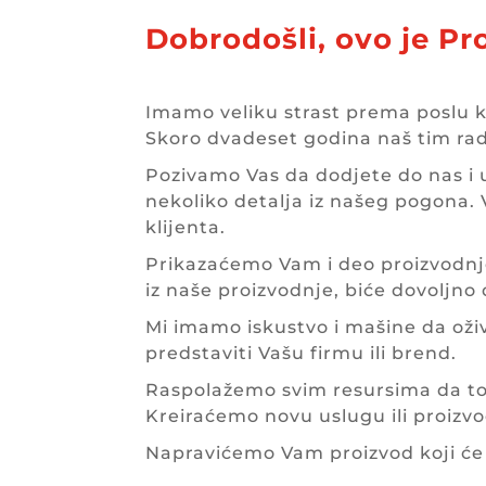
Dobrodošli, ovo je P
Imamo veliku strast prema poslu ko
Skoro dvadeset godina naš tim rad
Pozivamo Vas da dodjete do nas i 
nekoliko detalja iz našeg pogona.
klijenta.
Prikazaćemo Vam i deo proizvodnje 
iz naše proizvodnje, biće dovoljno
Mi imamo iskustvo i mašine da oživi
predstaviti Vašu firmu ili brend.
Raspolažemo svim resursima da to i
Kreiraćemo novu uslugu ili proizv
Napravićemo Vam proizvod koji će 