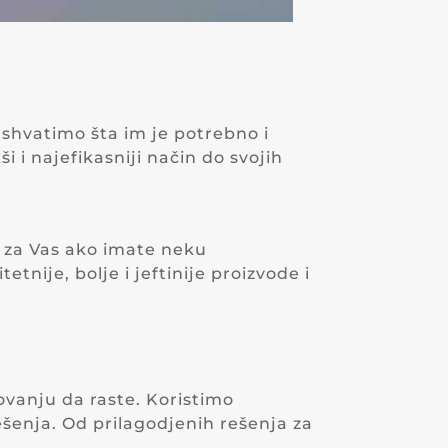
 shvatimo šta im je potrebno i
i najefikasniji način do svojih
u za Vas ako imate neku
ije, bolje i jeftinije proizvode i
vanju da raste. Koristimo
ešenja. Od prilagodjenih rešenja za