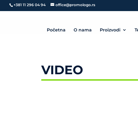
+381 11 296 04 94
office@promologo.rs
Početna
O nama
Proizvodi
T
VIDEO