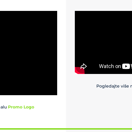
Pogledajte više
nalu
Promo Logo