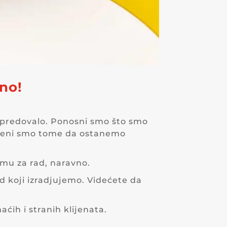
no!
apredovalo. Ponosni smo što smo
svećeni smo tome da ostanemo
emu za rad, naravno.
d koji izradjujemo. Videćete da
ih i stranih klijenata.