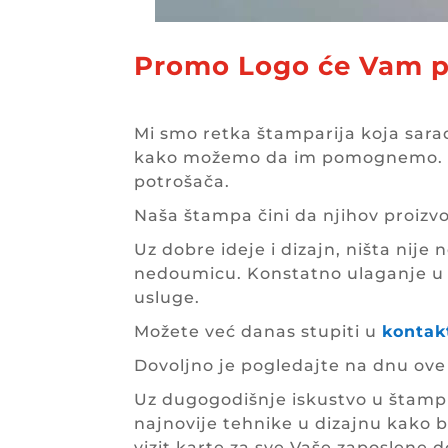
Promo Logo će Vam po
Mi smo retka štamparija koja sarad
kako možemo da im pomognemo. Razm
potrošača.
Naša štampa čini da njihov proizvo
Uz dobre ideje i dizajn, ništa nij
nedoumicu. Konstatno ulaganje u m
usluge.
Možete već danas stupiti u
kontak
Dovoljno je pogledajte na dnu ove s
Uz dugogodišnje iskustvo u štamp
najnovije tehnike u dizajnu kako b
vizit karte za sve Vaše zaposlene 