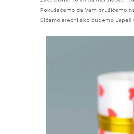
Pokušaćemo da Vam pružićemo najb
Bićemo srećni ako budemo uspeli 