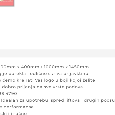
600mm x 400mm / 1000mm x 1450mm
g je porekla i odlično skriva prljavštinu
o ćemo kreirati Vaš logo u boji kojoj želite
 i dobro prijanja na sve vrste podova
 BS 4790
: Idealan za upotrebu ispred liftova i drugih pod
ne performanse
ski ili ručno