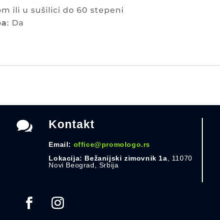
 ili u sušilici do 60 stepeni
ba
: Da

Kontakt
Email:
office@promologo.rs
Lokacija: Bežanijski zimovnik 1a
, 11070
Novi Beograd, Srbija