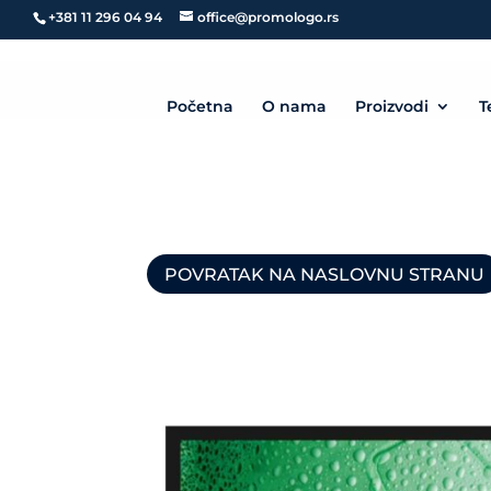
+381 11 296 04 94
office@promologo.rs
Početna
O nama
Proizvodi
T
POVRATAK NA NASLOVNU STRANU