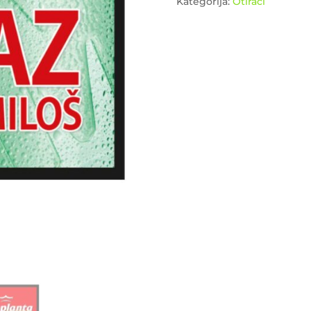
Kategorija:
Otirači