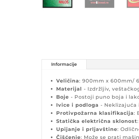
Informacije
Veličina
: 900mm x 600mm/ 
Materijal
- Izdržljiv, veštačko
Boje
- Postoji puno boja i lak
Ivice i podloga
- Neklizajuća
Protivpožarna klasifikacija
:
Statička električna sklonost
Upijanje i prljavštine
: Odlič
Čišćenje
: Može se prati mašin