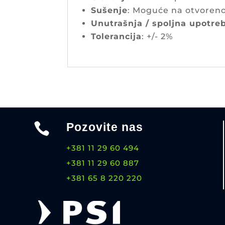
Sušenje
: Moguće na otvorenom
Unutrašnja / spoljna upotre
Tolerancija
: +/- 2%

Pozovite nas
+381 11 29 60 494
+381 11 29 60 887
+381 65 8 220 220