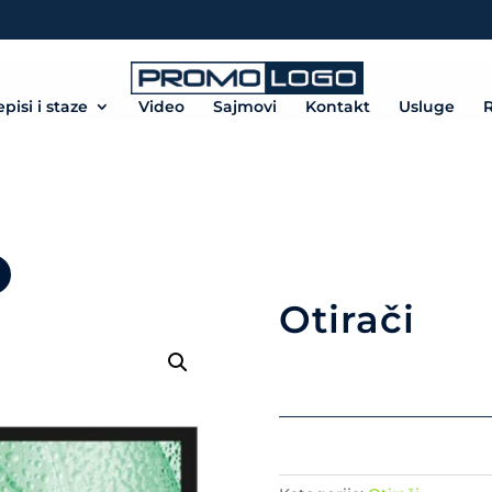
episi i staze
Video
Sajmovi
Kontakt
Usluge
R
Otirači