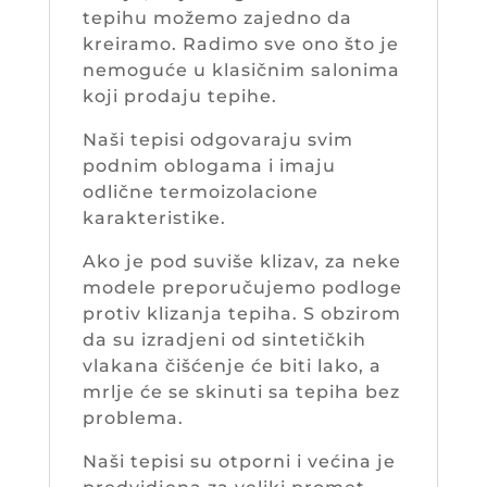
tepihu možemo zajedno da
kreiramo. Radimo sve ono što je
nemoguće u klasičnim salonima
koji prodaju tepihe.
Naši tepisi odgovaraju svim
podnim oblogama i imaju
odlične termoizolacione
karakteristike.
Ako je pod suviše klizav, za neke
modele preporučujemo podloge
protiv klizanja tepiha. S obzirom
da su izradjeni od sintetičkih
vlakana čišćenje će biti lako, a
mrlje će se skinuti sa tepiha bez
problema.
Naši tepisi su otporni i većina je