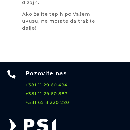
dizajn.
Ako želite tepih po Vašem
ukusu, ne morate da tražite
dalje!

Pozovite nas
+381 11 29 60 494
+381 11 29 60 887
+381 65 8 220 220