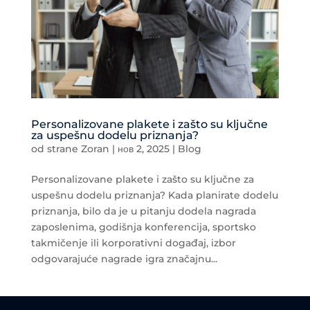
Personalizovane plakete i zašto su ključne
za uspešnu dodelu priznanja?
od strane
Zoran
|
нов 2, 2025
|
Blog
Personalizovane plakete i zašto su ključne za
uspešnu dodelu priznanja? Kada planirate dodelu
priznanja, bilo da je u pitanju dodela nagrada
zaposlenima, godišnja konferencija, sportsko
takmičenje ili korporativni događaj, izbor
odgovarajuće nagrade igra značajnu...