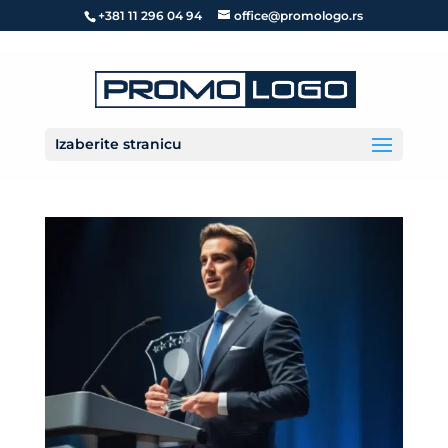
+381 11 296 04 94
office@promologo.rs
Izaberite stranicu