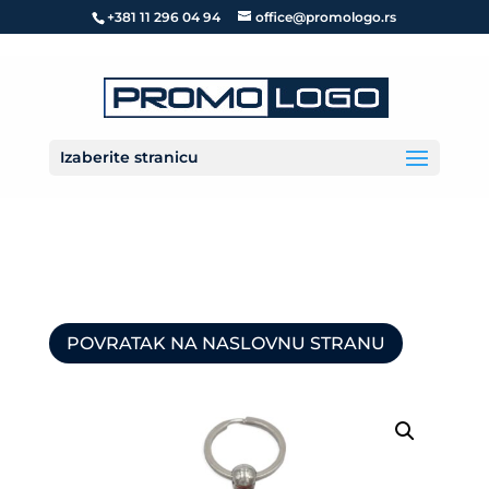
+381 11 296 04 94
office@promologo.rs
Izaberite stranicu
POVRATAK NA NASLOVNU STRANU